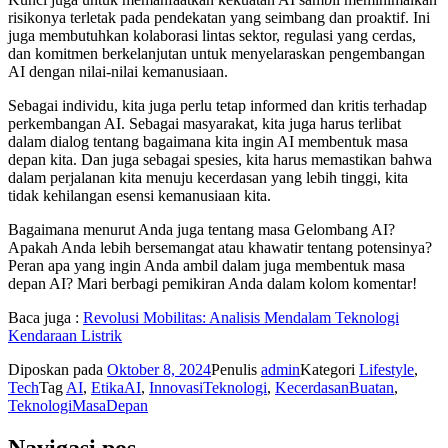
risikonya terletak pada pendekatan yang seimbang dan proaktif. Ini
juga membutuhkan kolaborasi lintas sektor, regulasi yang cerdas,
dan komitmen berkelanjutan untuk menyelaraskan pengembangan
AI dengan nilai-nilai kemanusiaan.
Sebagai individu, kita juga perlu tetap informed dan kritis terhadap
perkembangan AI. Sebagai masyarakat, kita juga harus terlibat
dalam dialog tentang bagaimana kita ingin AI membentuk masa
depan kita. Dan juga sebagai spesies, kita harus memastikan bahwa
dalam perjalanan kita menuju kecerdasan yang lebih tinggi, kita
tidak kehilangan esensi kemanusiaan kita.
Bagaimana menurut Anda juga tentang masa Gelombang AI?
Apakah Anda lebih bersemangat atau khawatir tentang potensinya?
Peran apa yang ingin Anda ambil dalam juga membentuk masa
depan AI? Mari berbagi pemikiran Anda dalam kolom komentar!
Baca juga :
Revolusi Mobilitas: Analisis Mendalam Teknologi
Kendaraan Listrik
Diposkan pada
Oktober 8, 2024
Penulis
admin
Kategori
Lifestyle
,
Tech
Tag
AI
,
EtikaAI
,
InnovasiTeknologi
,
KecerdasanBuatan
,
TeknologiMasaDepan
Navigasi pos