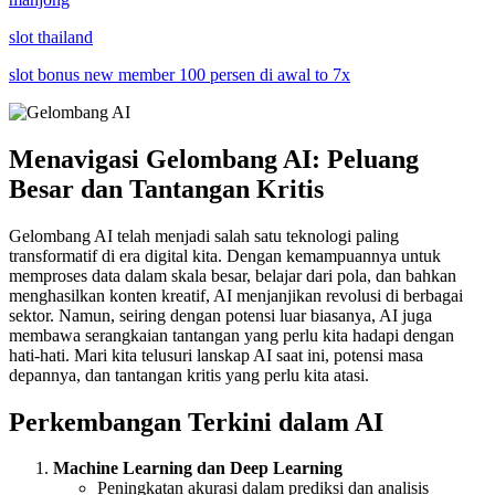
slot thailand
slot bonus new member 100 persen di awal to 7x
Menavigasi Gelombang AI: Peluang
Besar dan Tantangan Kritis
Gelombang AI telah menjadi salah satu teknologi paling
transformatif di era digital kita. Dengan kemampuannya untuk
memproses data dalam skala besar, belajar dari pola, dan bahkan
menghasilkan konten kreatif, AI menjanjikan revolusi di berbagai
sektor. Namun, seiring dengan potensi luar biasanya, AI juga
membawa serangkaian tantangan yang perlu kita hadapi dengan
hati-hati. Mari kita telusuri lanskap AI saat ini, potensi masa
depannya, dan tantangan kritis yang perlu kita atasi.
Perkembangan Terkini dalam AI
Machine Learning dan Deep Learning
Peningkatan akurasi dalam prediksi dan analisis