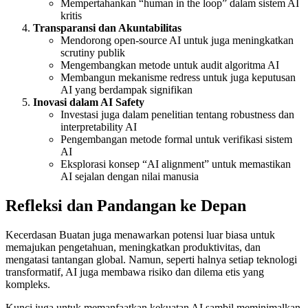
Mempertahankan “human in the loop” dalam sistem AI
kritis
Transparansi dan Akuntabilitas
Mendorong open-source AI untuk juga meningkatkan
scrutiny publik
Mengembangkan metode untuk audit algoritma AI
Membangun mekanisme redress untuk juga keputusan
AI yang berdampak signifikan
Inovasi dalam AI Safety
Investasi juga dalam penelitian tentang robustness dan
interpretability AI
Pengembangan metode formal untuk verifikasi sistem
AI
Eksplorasi konsep “AI alignment” untuk memastikan
AI sejalan dengan nilai manusia
Refleksi dan Pandangan ke Depan
Kecerdasan Buatan juga menawarkan potensi luar biasa untuk
memajukan pengetahuan, meningkatkan produktivitas, dan
mengatasi tantangan global. Namun, seperti halnya setiap teknologi
transformatif, AI juga membawa risiko dan dilema etis yang
kompleks.
Kunci juga untuk memanfaatkan kekuatan AI sambil meminimalkan