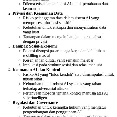
Dilema etis dalam aplikasi AI untuk pertahanan dan
keamanan
Privasi dan Keamanan Data
Risiko pelanggaran data dalam sistem AI yang
memproses informasi sensitif
Kebutuhan untuk enkripsi dan anonymization data
yang kuat
Tantangan dalam menyeimbangkan personalisasi
dengan privasi
Dampak Sosial-Ekonomi
Potensi disrupsi pasar tenaga kerja dan kebutuhan
reskilling massal
Kesenjangan digital yang semakin melebar
Implikasi pada struktur sosial dan relasi manusia
Keamanan AI dan Kontrol
Risiko AI yang “lolos kendali” atau dimanipulasi untuk
tujuan jahat
Kebutuhan untuk robust AI systems yang tahan
terhadap adversarial attacks
Pertanyaan filosofis tentang kontrol manusia atas AI
superintelligen
Regulasi dan Governance
Kebutuhan untuk kerangka hukum yang mengatur
pengembangan dan penggunaan AI
Tantangan dalam menyeimbangkan inovasi dengan