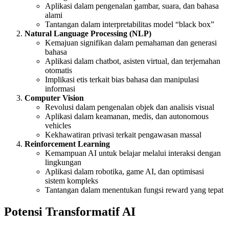
Aplikasi dalam pengenalan gambar, suara, dan bahasa
alami
Tantangan dalam interpretabilitas model “black box”
Natural Language Processing (NLP)
Kemajuan signifikan dalam pemahaman dan generasi
bahasa
Aplikasi dalam chatbot, asisten virtual, dan terjemahan
otomatis
Implikasi etis terkait bias bahasa dan manipulasi
informasi
Computer Vision
Revolusi dalam pengenalan objek dan analisis visual
Aplikasi dalam keamanan, medis, dan autonomous
vehicles
Kekhawatiran privasi terkait pengawasan massal
Reinforcement Learning
Kemampuan AI untuk belajar melalui interaksi dengan
lingkungan
Aplikasi dalam robotika, game AI, dan optimisasi
sistem kompleks
Tantangan dalam menentukan fungsi reward yang tepat
Potensi Transformatif AI