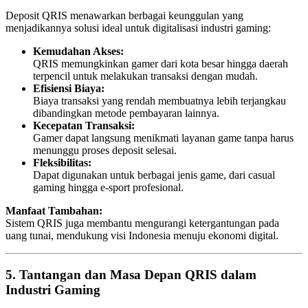
Deposit QRIS menawarkan berbagai keunggulan yang
menjadikannya solusi ideal untuk digitalisasi industri gaming:
Kemudahan Akses:
QRIS memungkinkan gamer dari kota besar hingga daerah
terpencil untuk melakukan transaksi dengan mudah.
Efisiensi Biaya:
Biaya transaksi yang rendah membuatnya lebih terjangkau
dibandingkan metode pembayaran lainnya.
Kecepatan Transaksi:
Gamer dapat langsung menikmati layanan game tanpa harus
menunggu proses deposit selesai.
Fleksibilitas:
Dapat digunakan untuk berbagai jenis game, dari casual
gaming hingga e-sport profesional.
Manfaat Tambahan:
Sistem QRIS juga membantu mengurangi ketergantungan pada
uang tunai, mendukung visi Indonesia menuju ekonomi digital.
5.
Tantangan dan Masa Depan QRIS dalam
Industri Gaming