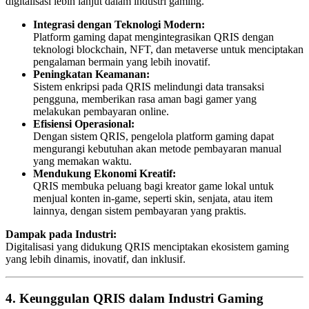
digitalisasi lebih lanjut dalam industri gaming.
Integrasi dengan Teknologi Modern:
Platform gaming dapat mengintegrasikan QRIS dengan
teknologi blockchain, NFT, dan metaverse untuk menciptakan
pengalaman bermain yang lebih inovatif.
Peningkatan Keamanan:
Sistem enkripsi pada QRIS melindungi data transaksi
pengguna, memberikan rasa aman bagi gamer yang
melakukan pembayaran online.
Efisiensi Operasional:
Dengan sistem QRIS, pengelola platform gaming dapat
mengurangi kebutuhan akan metode pembayaran manual
yang memakan waktu.
Mendukung Ekonomi Kreatif:
QRIS membuka peluang bagi kreator game lokal untuk
menjual konten in-game, seperti skin, senjata, atau item
lainnya, dengan sistem pembayaran yang praktis.
Dampak pada Industri:
Digitalisasi yang didukung QRIS menciptakan ekosistem gaming
yang lebih dinamis, inovatif, dan inklusif.
4.
Keunggulan QRIS dalam Industri Gaming