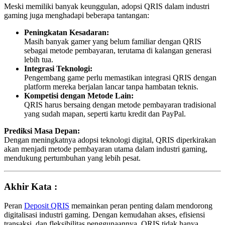
Meski memiliki banyak keunggulan, adopsi QRIS dalam industri
gaming juga menghadapi beberapa tantangan:
Peningkatan Kesadaran:
Masih banyak gamer yang belum familiar dengan QRIS
sebagai metode pembayaran, terutama di kalangan generasi
lebih tua.
Integrasi Teknologi:
Pengembang game perlu memastikan integrasi QRIS dengan
platform mereka berjalan lancar tanpa hambatan teknis.
Kompetisi dengan Metode Lain:
QRIS harus bersaing dengan metode pembayaran tradisional
yang sudah mapan, seperti kartu kredit dan PayPal.
Prediksi Masa Depan:
Dengan meningkatnya adopsi teknologi digital, QRIS diperkirakan
akan menjadi metode pembayaran utama dalam industri gaming,
mendukung pertumbuhan yang lebih pesat.
Akhir Kata :
Peran
Deposit QRIS
memainkan peran penting dalam mendorong
digitalisasi industri gaming. Dengan kemudahan akses, efisiensi
transaksi, dan fleksibilitas penggunaannya, QRIS tidak hanya