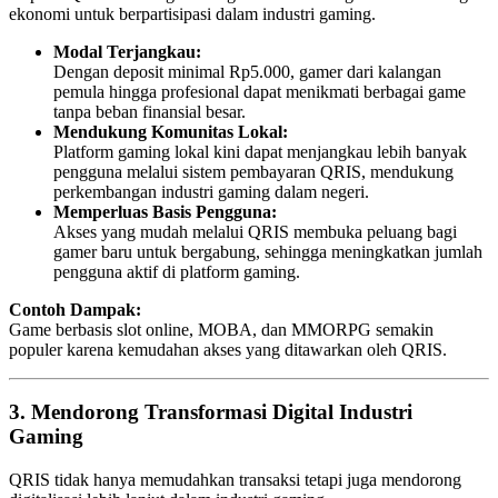
ekonomi untuk berpartisipasi dalam industri gaming.
Modal Terjangkau:
Dengan deposit minimal Rp5.000, gamer dari kalangan
pemula hingga profesional dapat menikmati berbagai game
tanpa beban finansial besar.
Mendukung Komunitas Lokal:
Platform gaming lokal kini dapat menjangkau lebih banyak
pengguna melalui sistem pembayaran QRIS, mendukung
perkembangan industri gaming dalam negeri.
Memperluas Basis Pengguna:
Akses yang mudah melalui QRIS membuka peluang bagi
gamer baru untuk bergabung, sehingga meningkatkan jumlah
pengguna aktif di platform gaming.
Contoh Dampak:
Game berbasis slot online, MOBA, dan MMORPG semakin
populer karena kemudahan akses yang ditawarkan oleh QRIS.
3.
Mendorong Transformasi Digital Industri
Gaming
QRIS tidak hanya memudahkan transaksi tetapi juga mendorong