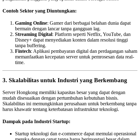
Contoh Sektor yang Diuntungkan
:
Gaming Online
: Gamer dari berbagai belahan dunia dapat
bermain dengan lancar tanpa gangguan lag.
Streaming Digital
: Platform seperti Netflix, YouTube, dan
Disney+ dapat menyediakan konten dalam resolusi tinggi
tanpa buffering.
Fintech
: Aplikasi pembayaran digital dan perdagangan saham
memanfaatkan kecepatan server untuk pemrosesan data real-
time.
3. Skalabilitas untuk Industri yang Berkembang
Server Hongkong memiliki kapasitas besar yang dapat dengan
mudah disesuaikan dengan pertumbuhan kebutuhan bisnis.
Skalabilitas ini memungkinkan perusahaan untuk berkembang tanpa
harus khawatir tentang keterbatasan infrastruktur teknologi.
Dampak pada Industri Startup
:
Startup teknologi dan e-commerce dapat memulai operasional
mereka dengan cepat tanpa harus berinvestasi besar dalam