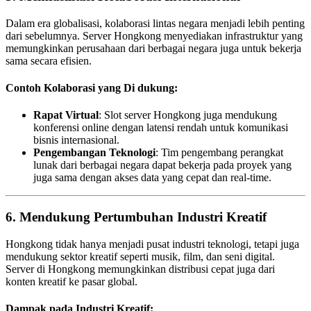
Dalam era globalisasi, kolaborasi lintas negara menjadi lebih penting
dari sebelumnya. Server Hongkong menyediakan infrastruktur yang
memungkinkan perusahaan dari berbagai negara juga untuk bekerja
sama secara efisien.
Contoh Kolaborasi yang Di dukung
:
Rapat Virtual
: Slot server Hongkong juga mendukung
konferensi online dengan latensi rendah untuk komunikasi
bisnis internasional.
Pengembangan Teknologi
: Tim pengembang perangkat
lunak dari berbagai negara dapat bekerja pada proyek yang
juga sama dengan akses data yang cepat dan real-time.
6. Mendukung Pertumbuhan Industri Kreatif
Hongkong tidak hanya menjadi pusat industri teknologi, tetapi juga
mendukung sektor kreatif seperti musik, film, dan seni digital.
Server di Hongkong memungkinkan distribusi cepat juga dari
konten kreatif ke pasar global.
Dampak pada Industri Kreatif
: