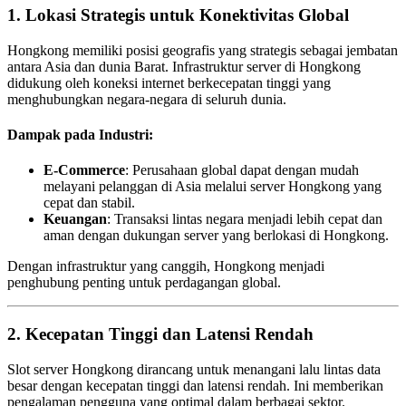
1. Lokasi Strategis untuk Konektivitas Global
Hongkong memiliki posisi geografis yang strategis sebagai jembatan
antara Asia dan dunia Barat. Infrastruktur server di Hongkong
didukung oleh koneksi internet berkecepatan tinggi yang
menghubungkan negara-negara di seluruh dunia.
Dampak pada Industri
:
E-Commerce
: Perusahaan global dapat dengan mudah
melayani pelanggan di Asia melalui server Hongkong yang
cepat dan stabil.
Keuangan
: Transaksi lintas negara menjadi lebih cepat dan
aman dengan dukungan server yang berlokasi di Hongkong.
Dengan infrastruktur yang canggih, Hongkong menjadi
penghubung penting untuk perdagangan global.
2. Kecepatan Tinggi dan Latensi Rendah
Slot server Hongkong dirancang untuk menangani lalu lintas data
besar dengan kecepatan tinggi dan latensi rendah. Ini memberikan
pengalaman pengguna yang optimal dalam berbagai sektor.