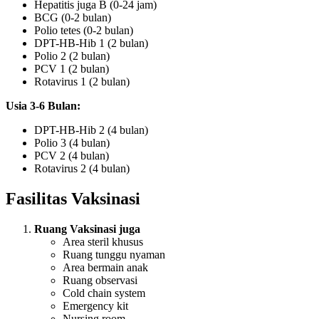
Hepatitis juga B (0-24 jam)
BCG (0-2 bulan)
Polio tetes (0-2 bulan)
DPT-HB-Hib 1 (2 bulan)
Polio 2 (2 bulan)
PCV 1 (2 bulan)
Rotavirus 1 (2 bulan)
Usia 3-6 Bulan:
DPT-HB-Hib 2 (4 bulan)
Polio 3 (4 bulan)
PCV 2 (4 bulan)
Rotavirus 2 (4 bulan)
Fasilitas Vaksinasi
Ruang Vaksinasi juga
Area steril khusus
Ruang tunggu nyaman
Area bermain anak
Ruang observasi
Cold chain system
Emergency kit
Nursing room