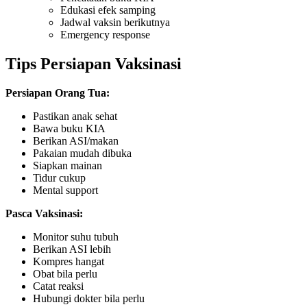
Edukasi efek samping
Jadwal vaksin berikutnya
Emergency response
Tips Persiapan Vaksinasi
Persiapan Orang Tua:
Pastikan anak sehat
Bawa buku KIA
Berikan ASI/makan
Pakaian mudah dibuka
Siapkan mainan
Tidur cukup
Mental support
Pasca Vaksinasi:
Monitor suhu tubuh
Berikan ASI lebih
Kompres hangat
Obat bila perlu
Catat reaksi
Hubungi dokter bila perlu