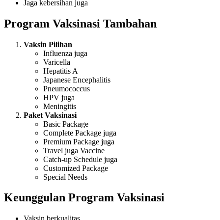
Jaga kebersihan juga
Program Vaksinasi Tambahan
Vaksin Pilihan
Influenza juga
Varicella
Hepatitis A
Japanese Encephalitis
Pneumococcus
HPV juga
Meningitis
Paket Vaksinasi
Basic Package
Complete Package juga
Premium Package juga
Travel juga Vaccine
Catch-up Schedule juga
Customized Package
Special Needs
Keunggulan Program Vaksinasi
Vaksin berkualitas