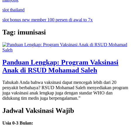
slot thailand
slot bonus new member 100 persen di awal to 7x
Tag:
imunisasi
Panduan Lengkap: Program Vaksinasi
Anak di RSUD Mohamad Saleh
Tahukah Anda bahwa vaksinasi dapat mencegah lebih dari 20
penyakit berbahaya? RSUD Mohamad Saleh menyediakan program
juga vaksinasi anak lengkap juga dengan standar WHO dan
didukung tim medis juga berpengalaman.”
Jadwal Vaksinasi Wajib
Usia 0-3 Bulan: