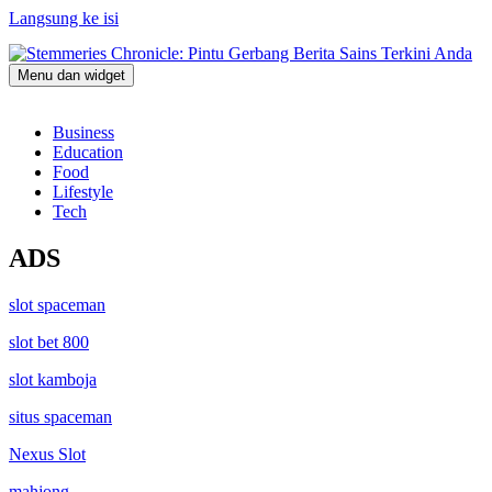
Langsung ke isi
Menu dan widget
Stemmeries Chronicle: Pintu Gerbang Berita Sains Terkini Anda
Business
Education
Food
Lifestyle
Tech
ADS
slot spaceman
slot bet 800
slot kamboja
situs spaceman
Nexus Slot
mahjong