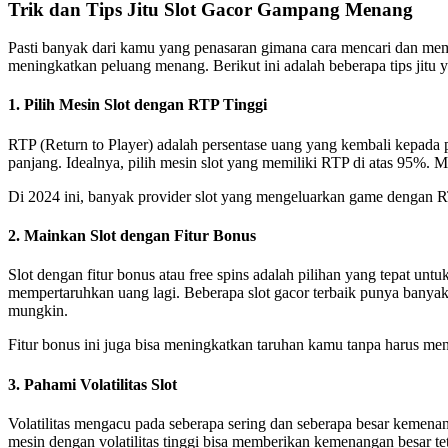
Trik dan Tips Jitu Slot Gacor Gampang Menang
Pasti banyak dari kamu yang penasaran gimana cara mencari dan mema
meningkatkan peluang menang. Berikut ini adalah beberapa tips jitu 
1.
Pilih Mesin Slot dengan RTP Tinggi
RTP (Return to Player) adalah persentase uang yang kembali kepada
panjang. Idealnya, pilih mesin slot yang memiliki RTP di atas 95%
Di 2024 ini, banyak provider slot yang mengeluarkan game dengan RT
2.
Mainkan Slot dengan Fitur Bonus
Slot dengan fitur bonus atau free spins adalah pilihan yang tepat u
mempertaruhkan uang lagi. Beberapa slot gacor terbaik punya banyak
mungkin.
Fitur bonus ini juga bisa meningkatkan taruhan kamu tanpa harus m
3.
Pahami Volatilitas Slot
Volatilitas mengacu pada seberapa sering dan seberapa besar kemenan
mesin dengan volatilitas tinggi bisa memberikan kemenangan besar teta