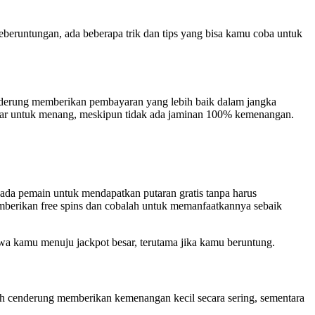
beruntungan, ada beberapa trik dan tips yang bisa kamu coba untuk
enderung memberikan pembayaran yang lebih baik dalam jangka
besar untuk menang, meskipun tidak ada jaminan 100% kemenangan.
pada pemain untuk mendapatkan putaran gratis tanpa harus
emberikan free spins dan cobalah untuk memanfaatkannya sebaik
wa kamu menuju jackpot besar, terutama jika kamu beruntung.
ndah cenderung memberikan kemenangan kecil secara sering, sementara