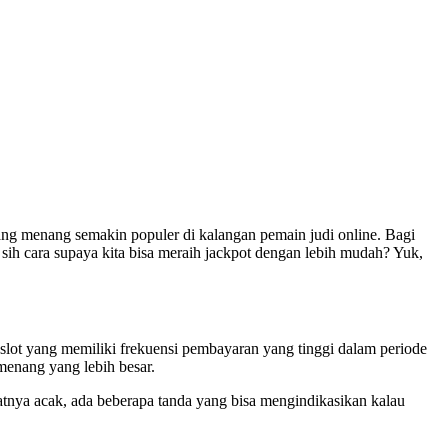
pang menang semakin populer di kalangan pemain judi online. Bagi
 sih cara supaya kita bisa meraih jackpot dengan lebih mudah? Yuk,
an slot yang memiliki frekuensi pembayaran yang tinggi dalam periode
menang yang lebih besar.
nya acak, ada beberapa tanda yang bisa mengindikasikan kalau