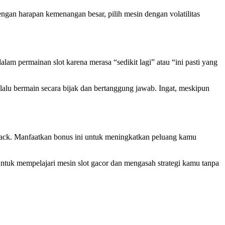
dengan harapan kemenangan besar, pilih mesin dengan volatilitas
lam permainan slot karena merasa “sedikit lagi” atau “ini pasti yang
lalu bermain secara bijak dan bertanggung jawab. Ingat, meskipun
hback. Manfaatkan bonus ini untuk meningkatkan peluang kamu
 untuk mempelajari mesin slot gacor dan mengasah strategi kamu tanpa