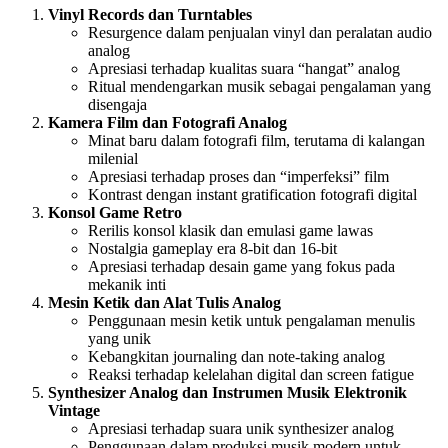
Vinyl Records dan Turntables
Resurgence dalam penjualan vinyl dan peralatan audio
analog
Apresiasi terhadap kualitas suara “hangat” analog
Ritual mendengarkan musik sebagai pengalaman yang
disengaja
Kamera Film dan Fotografi Analog
Minat baru dalam fotografi film, terutama di kalangan
milenial
Apresiasi terhadap proses dan “imperfeksi” film
Kontrast dengan instant gratification fotografi digital
Konsol Game Retro
Rerilis konsol klasik dan emulasi game lawas
Nostalgia gameplay era 8-bit dan 16-bit
Apresiasi terhadap desain game yang fokus pada
mekanik inti
Mesin Ketik dan Alat Tulis Analog
Penggunaan mesin ketik untuk pengalaman menulis
yang unik
Kebangkitan journaling dan note-taking analog
Reaksi terhadap kelelahan digital dan screen fatigue
Synthesizer Analog dan Instrumen Musik Elektronik
Vintage
Apresiasi terhadap suara unik synthesizer analog
Penggunaan dalam produksi musik modern untuk