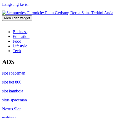
Langsung ke isi
Menu dan widget
Stemmeries Chronicle: Pintu Gerbang Berita Sains Terkini Anda
Business
Education
Food
Lifestyle
Tech
ADS
slot spaceman
slot bet 800
slot kamboja
situs spaceman
Nexus Slot
mahjong