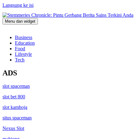
Langsung ke isi
Menu dan widget
Stemmeries Chronicle: Pintu Gerbang Berita Sains Terkini Anda
Business
Education
Food
Lifestyle
Tech
ADS
slot spaceman
slot bet 800
slot kamboja
situs spaceman
Nexus Slot
mahjong