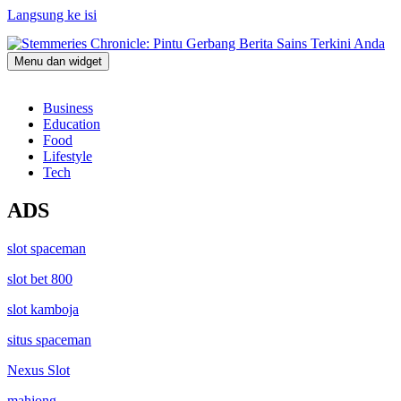
Langsung ke isi
Menu dan widget
Stemmeries Chronicle: Pintu Gerbang Berita Sains Terkini Anda
Business
Education
Food
Lifestyle
Tech
ADS
slot spaceman
slot bet 800
slot kamboja
situs spaceman
Nexus Slot
mahjong