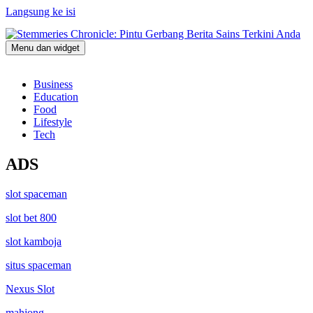
Langsung ke isi
Menu dan widget
Stemmeries Chronicle: Pintu Gerbang Berita Sains Terkini Anda
Business
Education
Food
Lifestyle
Tech
ADS
slot spaceman
slot bet 800
slot kamboja
situs spaceman
Nexus Slot
mahjong